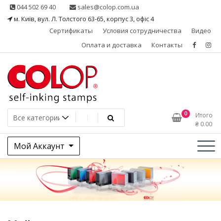
Skip
044 502 69 40
sales@colop.com.ua
to
м. Київ, вул. Л. Толстого 63-65, корпус 3, офіс 4
content
Сертификаты
Условия сотрудничества
Видео
Оплата и доставка
Контакты
КОЛОП – эксклюзивный
0
Итого
₴
0.00
представитель в Украине
Мой Аккаунт
одного из ведущих
производителей
штемпельной продукции,