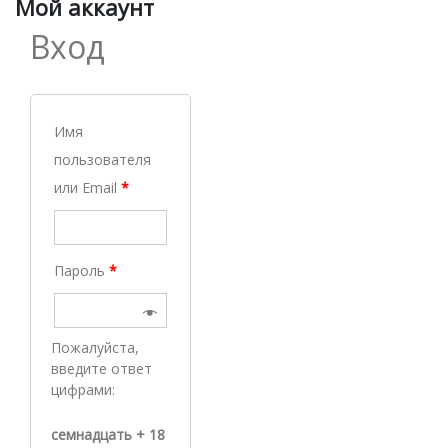
Мой аккаунт
австрийской компании
Вход
COLOP, изготовитель
печатей и штампов с
Имя
использованием лазерной
пользователя
технологии. Наш
или Email
*
ассортимент – оснастки для
Пароль
*
печатей и штампов,
самонаборные штампы,
Пожалуйста,
датеры и нумераторы,
введите ответ
цифрами:
штампы с бухгалтерскими
семнадцать + 18