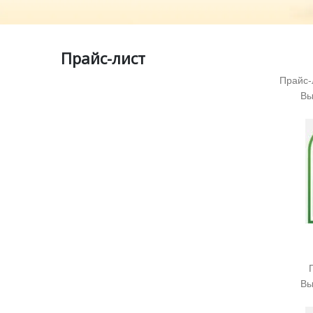
COLOP, изготовитель
печатей и штампов с
Прайс-лист
использованием
Прайс-
лазерной технологии.
Вы
Наш ассортимент –
оснастки для печатей и
штампов, самонаборны
штампы, датеры и
нумераторы, штампы с
бухгалтерскими
Вы