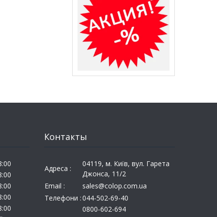
Контакты
8:00
04119, м. Київ, вул. Гарета
Адреса :
Джонса, 11/2
8:00
8:00
Email :
sales@colop.com.ua
8:00
Телефони :
044-502-69-40
8:00
0800-602-694