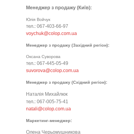
витратні матеріали для
Менеджер з продажу (Київ):
виготовлення печаток т
Юлія Войчук
тел.: 067-403-66-97
штампів, продукція для
voychuk@colop.com.ua
Менеджер з продажу (Західний регіон):
пломбування.
Оксана Суворова
тел.: 067-445-05-49
suvorova@colop.com.ua
Менеджер з продажу (Східний регіон):
Наталія Михайлюк
тел.: 067-005-75-41
natali@colop.com.ua
Маркетинг-менеджер:
Олена Черьомушникова