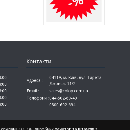
Контакти
8:00
04119, м. Київ, вул. Гарета
Адреса :
Джонса, 11/2
8:00
8:00
Email :
sales@colop.com.ua
8:00
Телефони :
044-502-69-40
8:00
0800-602-694
ї компанії COLOP, виробник печаток та штампів з