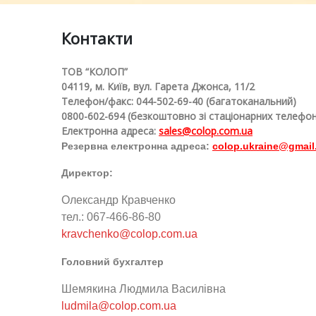
штампів з використанн
Контакти
лазерної технології. На
ТОВ “КОЛОП”
асортимент – оснащенн
04119, м. Київ, вул. Гарета Джонса, 11/2
Телефон/факс: 044-502-69-40 (багатоканальний)
до печаток та штампів,
0800-602-694 (безкоштовно зі стаціонарних телефон
Електронна адреса:
sales@colop.com.ua
самонабірні штампи,
Резервна електронна адреса:
colop.ukraine@gmai
датери та нумератори,
Директор:
Олександр Кравченко
штампи з
тел.: 067-466-86-80
бухгалтерськими
kravchenko@colop.com.ua
Головний бухгалтер
термінами, штемпельні
Шемякина Людмила Василівна
подушки та фарби,
ludmila@colop.com.ua