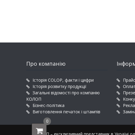
Про компанію
Інфор
Історія COLOP, факти і цифри
Прайс
Історія розвитку продукції
Оплат
Загальні відомості про компанію
Презе
КОЛОП
Конку
Бізнес-політика
Рекла
Виготовлення печаток і штампів
Замін
0
КОЛОП – ексклюзивний представник в Україні одн