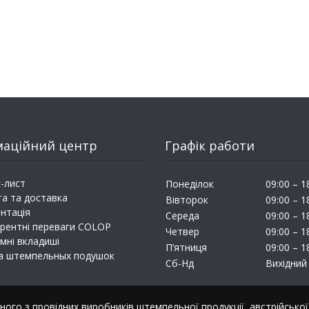
маційний центр
Графік работи
-лист
Понеділок
09:00 – 1
а та доставка
Вівторок
09:00 – 1
нтація
Середа
09:00 – 1
рентні переваги COLOP
Четвер
09:00 – 1
мні вкладиші
П’ятниця
09:00 – 1
а штемпельных подушок
Сб-Нд
Вихідний
ого з провідних виробників штемпельної продукції, австрійсько