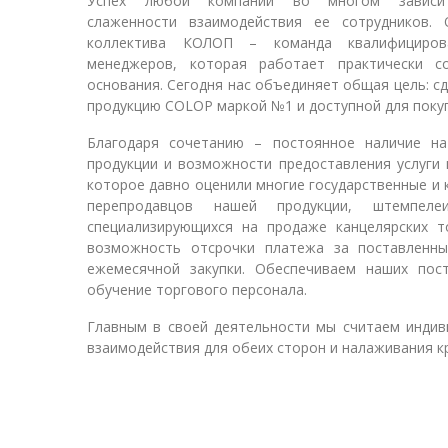
Успех любой компании во многом завис
витратні матеріали для
слаженности взаимодействия ее сотрудников. 
коллектива КОЛОП – команда квалифициров
виготовлення печаток т
менеджеров, которая работает практически с
основания. Сегодня нас объединяет общая цель: с
продукцию COLOP маркой №1 и доступной для покуп
штампів, продукція для
Благодаря сочетанию – постоянное наличие на
пломбування.
продукции и возможности предоставления услуги
которое давно оценили многие государственные и 
перепродавцов нашей продукции, штемпеле
специализирующихся на продаже канцелярских т
возможность отсрочки платежа за поставленны
ежемесячной закупки. Обеспечиваем наших пос
обучение торгового персонала.
Главным в своей деятельности мы считаем индив
взаимодействия для обеих сторон и налаживания к