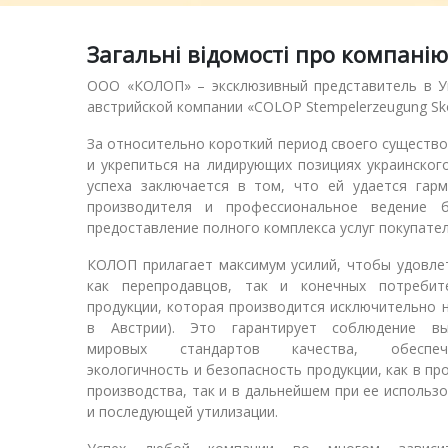
штампів з використанн
Загальні відомості про компані
лазерної технології. На
ООО «КОЛОП» – эксклюзивный представитель в Ук
асортимент – оснащенн
австрийской компании «COLOP Stempelerzeugung Skop
За относительно короткий период своего сущест
до печаток та штампів,
и укрепиться на лидирующих позициях украинског
успеха заключается в том, что ей удается гар
самонабірні штампи,
производителя и профессиональное ведение 
предоставление полного комплекса услуг покупате
датери та нумератори,
КОЛОП прилагает максимум усилий, чтобы удовле
как перепродавцов, так и конечных потребит
штампи з
продукции, которая производится исключительно н
в
Австрии). Это гарантирует соблюдение вы
бухгалтерськими
мировых стандартов качества, обеспеч
экологичность и безопасность продукции, как в пр
термінами, штемпельні
производства, так и в дальнейшем при ее использ
и последующей утилизации.
подушки та фарби,