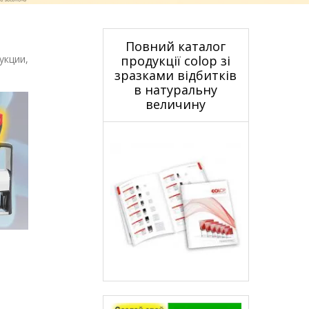
Повний каталог
укции,
продукції colop зі
зразками відбитків
в натуральну
величину