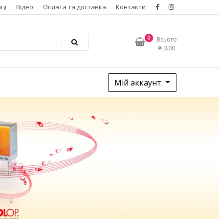
ці
Відео
Оплата та доставка
Контакти
0
Всього
₴
0.00
Мій аккаунт