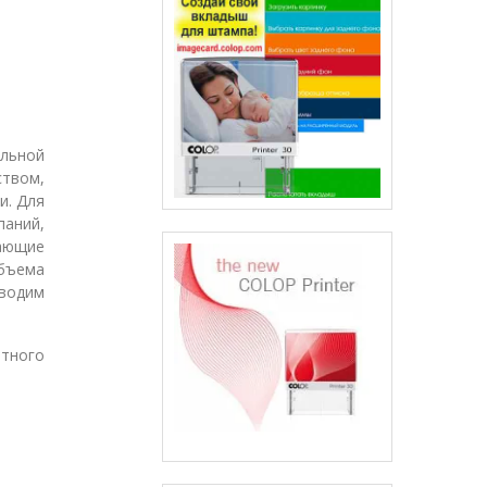
льной
ством,
и. Для
аний,
чающие
бъема
водим
ятного