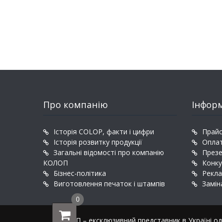
Про компанію
Інфор
Історія COLOP, факти і цифри
Прайс
Історія розвитку продукції
Оплат
Загальні відомості про компанію
Презе
КОЛОП
Конку
Бізнес-політика
Рекла
Виготовлення печаток і штампів
Замін
0
КОЛОП – ексклюзивний представник в Україні одн