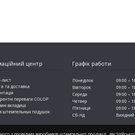
маційний центр
Графік работи
-лист
Понеділок
09:00 – 1
а та доставка
Вівторок
09:00 – 1
нтація
Середа
09:00 – 1
рентні переваги COLOP
Четвер
09:00 – 1
мні вкладиші
П’ятниця
09:00 – 1
а штемпельных подушок
Сб-Нд
Вихідний
ого з провідних виробників штемпельної продукції, австрійсько