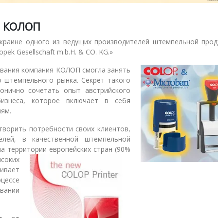
ям
ю КОЛОП
ш
раине одного из ведущих производителей штемпельной прод
я
ek Gesellschaft m.b.H. & CO. KG.»
вования компания КОЛОП
смогла занять
о штемпельного рынка. Секрет такого
монично сочетать опыт австрийского
бизнеса, которое включает в себя
лям.
творить потребности своих клиентов,
елей, в качественной штемпельной
а территории европейских стран (90%
соких
ивает
оцессе
овании