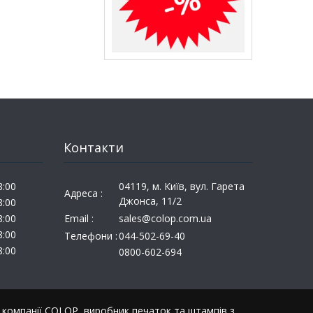
Контакти
8:00
04119, м. Київ, вул. Гарета
Адреса :
Джонса, 11/2
8:00
8:00
Email :
sales@colop.com.ua
8:00
Телефони :
044-502-69-40
8:00
0800-602-694
ї компанії COLOP, виробник печаток та штампів з