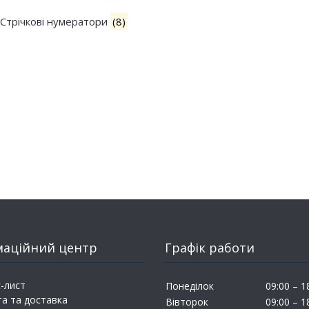
Стрічкові нумератори
(8)
маційний центр
Графік работи
-лист
Понеділок
09:00 – 1
а та доставка
Вівторок
09:00 – 1