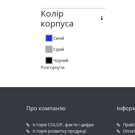
Колір
корпуса
Синій
Сірий
Чорний
Розгорнути
Про компанію
Інфор
Історія COLOP, факти і цифри
Прайс
Історія розвитку продукції
Оплат