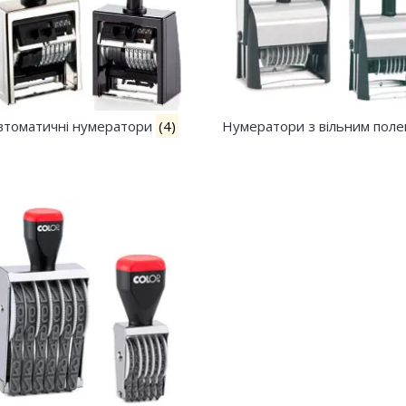
а
втоматичні нумератори
(4)
Нумератори з вільним пол