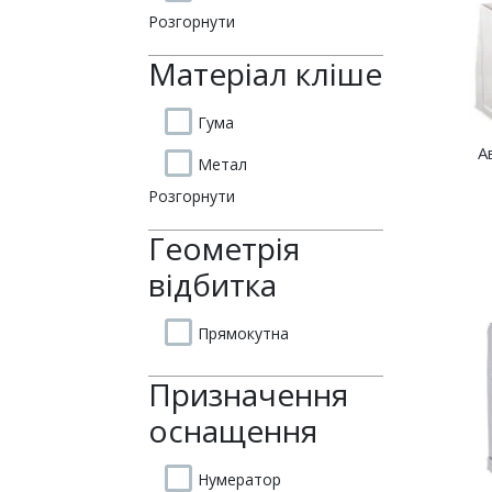
витратні матеріали для
Розгорнути
Матеріал кліше
виготовлення печаток т
штампів, продукція для
Гума
А
Метал
пломбування.
Розгорнути
Геометрія
відбитка
Прямокутна
Призначення
оснащення
Нумератор