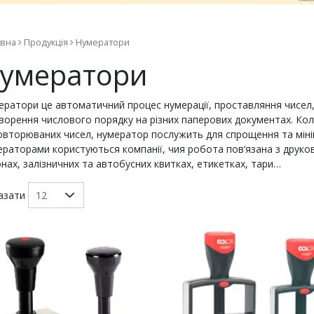
ям
овна
Продукція
Нумератори
ш
умератори
я
ератори це автоматичний процес нумерації, проставляння чисел
ворення числового порядку на різних паперових документах. Кол
овторюваних чисел, нумератор послужить для спрощення та мінім
ераторами користуються компанії, чия робота пов’язана з друко
нах, залізничних та автобусних квитках, етикетках, тари…
азати