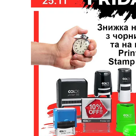
терминами,
штемпельные подушки 
краски, расходные
материалы для
изготовления печатей и
штампов, продукция дл
пломбирования.