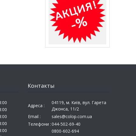
Контакты
8:00
04119, м. Київ, вул. Гарета
Адреса :
Джонса, 11/2
8:00
8:00
Email :
sales@colop.com.ua
8:00
Телефони :
044-502-69-40
8:00
0800-602-694