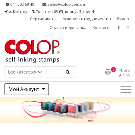
Skip
044 502 69 40
sales@colop.com.ua
to
м. Київ, вул. Л. Толстого 63-65, корпус 3, офіс 4
content
Сертификаты
Условия сотрудничества
Видео
Оплата и доставка
Контакты
КОЛОП – эксклюзивный
0
Итого
₴
0.00
представитель в Украине
Мой Аккаунт
одного из ведущих
производителей
штемпельной продукции,