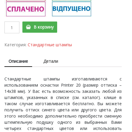
Printer
В корзину
20
Cтандартный
штамп
Категория:
Стандартные штампы
"ВІДПУЩЕНО
з
Описание
Детали
датою"
quantity
Стандартные штампы изготавливаются с
использованием оснастки Printer 20 (размер оттиска –
14х38 мм). У Вас есть возможность заказать любой из
штампов, указанных в списке (см. каталог). клише в
таком случае изготавливается бесплатно. Вы можете
получить оттиск синего цвета или другого цвета. Для
этого необходимо дополнительно приобрести сменную
штемпельную подушку одного из выбранных Вами
четырех стандартных цветов или использовать