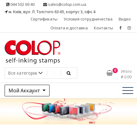
Skip
044 502 69 40
sales@colop.com.ua
to
м. Київ, вул. Л. Толстого 63-65, корпус 3, офіс 4
content
Сертификаты
Условия сотрудничества
Видео
Оплата и доставка
Контакты
КОЛОП – эксклюзивный
0
Итого
₴
0.00
представитель в Украине
Мой Аккаунт
одного из ведущих
производителей
штемпельной продукции,