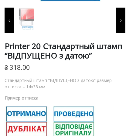
терминами, штемпельные
подушки и краски,
расходные материалы для
изготовления печатей и
Printer 20 Cтандартный штамп
“ВІДПУЩЕНО з датою”
штампов, продукция для
₴
318.00
пломбирования.
Cтандартный штамп “ВІДПУЩЕНО з датою” размер
оттиска – 14х38 мм
Пример оттиска