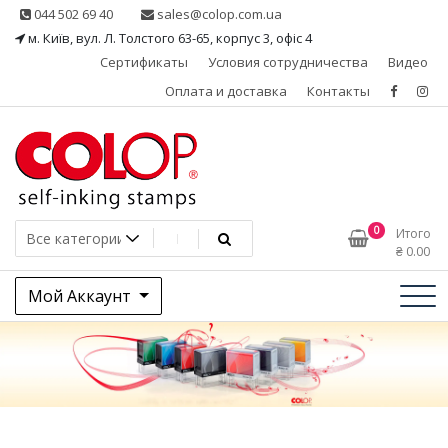
Skip
044 502 69 40
sales@colop.com.ua
to
м. Київ, вул. Л. Толстого 63-65, корпус 3, офіс 4
content
Сертификаты
Условия сотрудничества
Видео
Оплата и доставка
Контакты
КОЛОП – эксклюзивный
0
Итого
₴
0.00
представитель в Украине
Мой Аккаунт
одного из ведущих
производителей
штемпельной продукции,