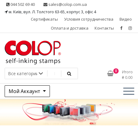
Skip
044 502 69 40
sales@colop.com.ua
to
м. Київ, вул. Л. Толстого 63-65, корпус 3, офіс 4
content
Сертификаты
Условия сотрудничества
Видео
Оплата и доставка
Контакты
КОЛОП – эксклюзивный
0
Итого
₴
0.00
представитель в Украине
Мой Аккаунт
одного из ведущих
производителей
штемпельной продукции,