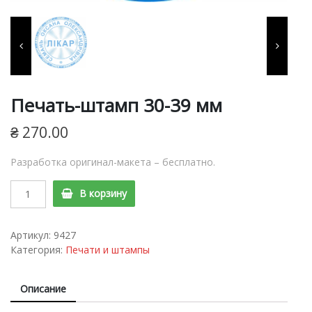
терминами, штемпельные
подушки и краски,
расходные материалы для
изготовления печатей и
Печать-штамп 30-39 мм
штампов, продукция для
₴
270.00
пломбирования.
Разработка оригинал-макета – бесплатно.
Печать-
В корзину
штамп
30-
39
Артикул:
9427
мм
Категория:
Печати и штампы
quantity
Описание