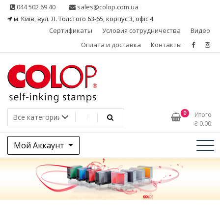
Skip
044 502 69 40
sales@colop.com.ua
to
м. Київ, вул. Л. Толстого 63-65, корпус 3, офіс 4
content
Сертификаты
Условия сотрудничества
Видео
Оплата и доставка
Контакты
КОЛОП – эксклюзивный
0
Итого
₴
0.00
представитель в Украине
Мой Аккаунт
одного из ведущих
производителей
штемпельной продукции,