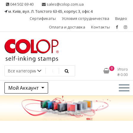
Skip
044 502 69 40
sales@colop.com.ua
to
м. Київ, вул. Л. Толстого 63-65, корпус 3, офіс 4
content
Сертификаты
Условия сотрудничества
Видео
Оплата и доставка
Контакты
КОЛОП – эксклюзивный
0
Итого
₴
0.00
представитель в Украине
Мой Аккаунт
одного из ведущих
производителей
штемпельной продукции,