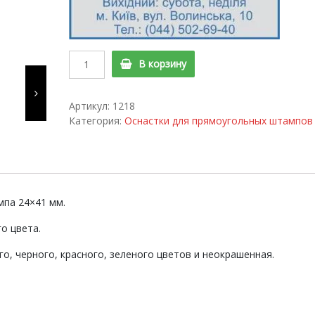
и
Оснастка
В корзину
для
штампа
металлическая
Артикул:
1218
2100
Категория:
Оснастки для прямоугольных штампов
quantity
я
мпа 24×41 мм.
о цвета.
о, черного, красного, зеленого цветов и неокрашенная.