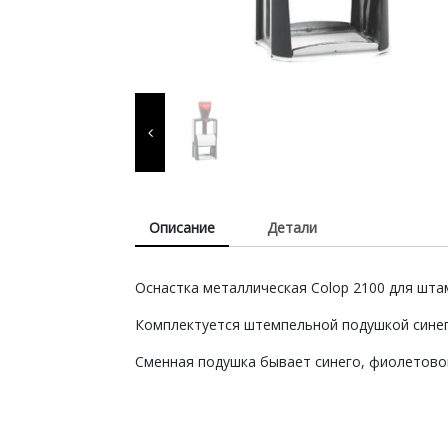
терминами,
штемпельные подушки 
краски, расходные
материалы для
изготовления печатей и
штампов, продукция дл
Описание
Детали
пломбирования.
Оснастка металлическая Colop 2100 для шта
Комплектуется штемпельной подушкой синег
Сменная подушка бывает синего, фиолетовог