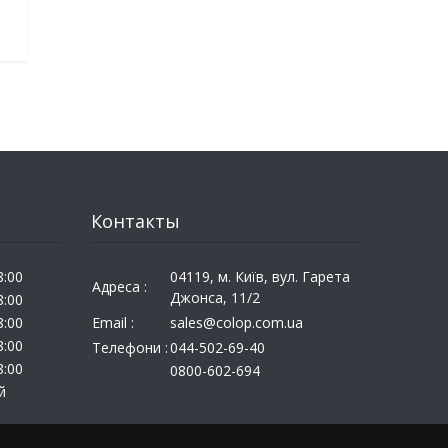
Контакты
8:00
04119, м. Київ, вул. Гарета
Адреса :
Джонса, 11/2
8:00
8:00
Email :
sales@colop.com.ua
8:00
Телефони :
044-502-69-40
8:00
0800-602-694
й