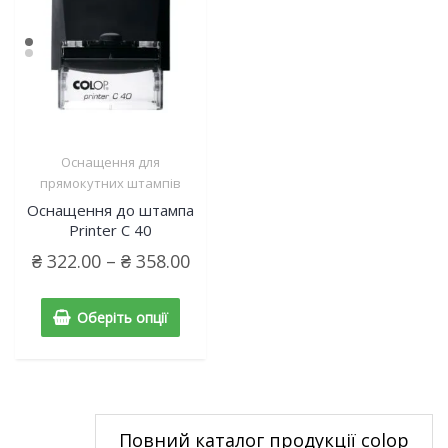
Оснащення для
прямокутних штампів
Оснащення до штампа
Printer C 40
₴
322.00
–
₴
358.00
Оберіть опції
Повний каталог продукції colop