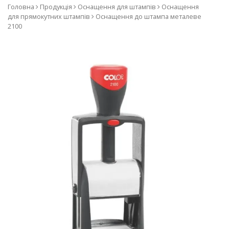
компанії COLOP, виробник
Головна
Продукція
Оснащення для штампів
Оснащення
для прямокутних штампів
Оснащення до штампа металеве
печаток та штампів з
2100
використанням лазерної
технології. Наш асортимент
– оснащення до печаток та
штампів, самонабірні
штампи, датери та
нумератори, штампи з
бухгалтерськими термінами,
штемпельні подушки та