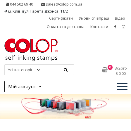
Skip
044 502 69 40
sales@colop.com.ua
to
м. Київ, вул. Гарета Джонса, 11/2
content
Сертифікати
Умови співпраці
Відео
Оплата та доставка
Контакти
КОЛОП – ексклюзивний
0
Всього
₴
0.00
представник в Україні
Мій аккаунт
одного з провідних
виробників штемпельної
продукції, австрійської