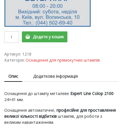
Оснащення
Додати у кошик
до
штампа
металеве
Артикул:
1218
2100
Категорія:
Оснащення для прямокутних штампів
quantity
Опис
Додаткова інформація
Оснащення до штампу металеве
Expert Line Colop 2100
24×41 мм.
Оснащення автоматичне,
професійне для проставлення
великої кількості відбитків
штампів, для роботи з
великим навантаженням.