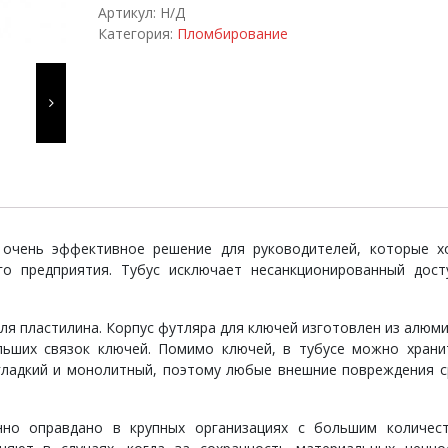
quantity
Артикул:
Н/Д
Категория:
Пломбирование
и
я
о очень эффективное решение для руководителей, которые х
го предприятия. Тубус исключает несанкционированный дост
я пластилина. Корпус футляра для ключей изготовлен из алюми
льших связок ключей. Помимо ключей, в тубусе можно храни
гладкий и монолитный, поэтому любые внешние повреждения с
нно оправдано в крупных организациях с большим количес