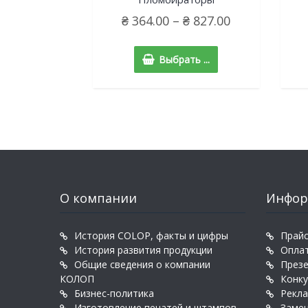
₴
364.00
–
₴
827.00
Выбрать ...
О компании
Инфор
История COLOP, факты и цифры
Прайс
История развития продукции
Оплат
Общие сведения о компании
През
КОЛОП
Конк
Бизнес-политика
Рекл
Изготовление печатей и штампов
Заме