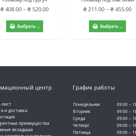
₴
408.00
–
₴
520.00
₴
211.00
–
₴
455.00
Выбрать ...
Выбрать ...
мационный центр
График работы
-лист
Понедельник
09:00 – 1
а и доставка
Вторник
09:00 – 1
ентация
Среда
09:00 – 1
урентные преимущества
Четверг
09:00 – 1
амные вкладыши
Пятница
09:00 – 1
на штемпельных подушек