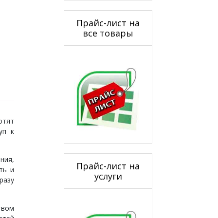
Прайс-лист на
все товары
отят
уп к
ния,
Прайс-лист на
ть и
услуги
разу
твом