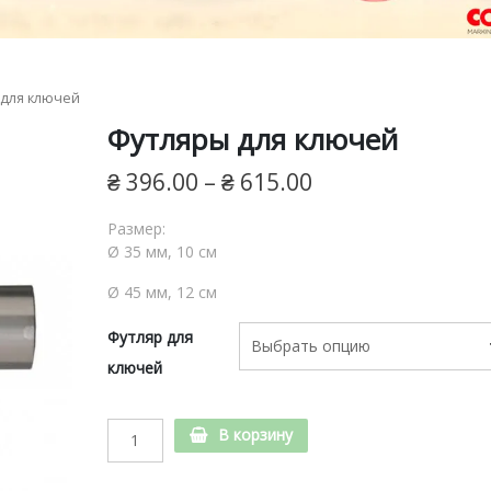
для ключей
Футляры для ключей
₴
396.00
–
₴
615.00
Размер:
Ø 35 мм, 10 см
Ø 45 мм, 12 см
е
Футляр для
ключей
Футляры
В корзину
для
ключей