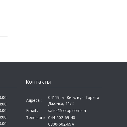
Контакты
8:00
04119, м. Київ, вул. Гарета
Адреса :
Джонса, 11/2
8:00
8:00
Email :
sales@colop.com.ua
8:00
Телефони :
044-502-69-40
8:00
0800-602-694