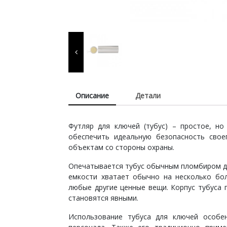
терминами,
штемпельные подушки 
краски, расходные
материалы для
изготовления печатей и
Описание
Детали
штампов, продукция дл
Футляр для ключей (тубус) – простое, н
обеспечить идеальную безопасность свое
пломбирования.
объектам со стороны охраны.
Опечатывается тубус обычным пломбиром дл
емкости хватает обычно на несколько бо
любые другие ценные вещи. Корпус тубуса 
становятся явными.
Использование тубуса для ключей особе