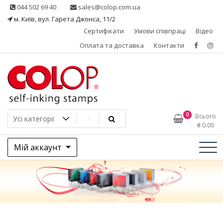
Skip
044 502 69 40
sales@colop.com.ua
to
м. Київ, вул. Гарета Джонса, 11/2
content
Сертифікати
Умови співпраці
Відео
Оплата та доставка
Контакти
КОЛОП – ексклюзивний
0
Всього
₴
0.00
представник в Україні
Мій аккаунт
одного з провідних
виробників штемпельної
продукції, австрійської