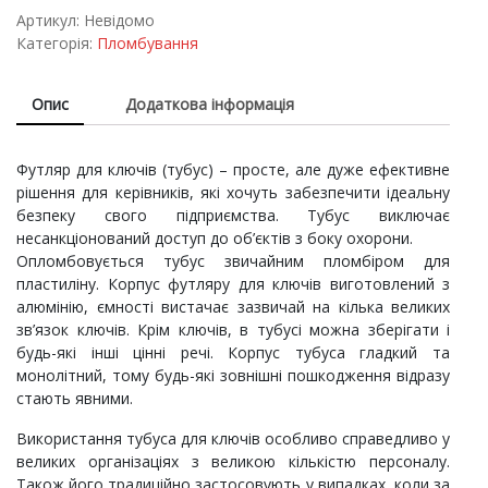
quantity
Артикул:
Невідомо
Категорія:
Пломбування
Опис
Додаткова інформація
Футляр для ключів (тубус) – просте, але дуже ефективне
рішення для керівників, які хочуть забезпечити ідеальну
безпеку свого підприємства. Тубус виключає
несанкціонований доступ до об’єктів з боку охорони.
Опломбовується тубус звичайним пломбіром для
пластиліну. Корпус футляру для ключів виготовлений з
алюмінію, ємності вистачає зазвичай на кілька великих
зв’язок ключів. Крім ключів, в тубусі можна зберігати і
будь-які інші цінні речі. Корпус тубуса гладкий та
монолітний, тому будь-які зовнішні пошкодження відразу
стають явними.
Використання тубуса для ключів особливо справедливо у
великих організаціях з великою кількістю персоналу.
Також його традиційно застосовують у випадках, коли за