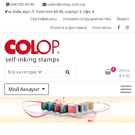
Skip
044 502 69 40
sales@colop.com.ua
to
м. Київ, вул. Л. Толстого 63-65, корпус 3, офіс 4
content
Сертификаты
Условия сотрудничества
Видео
Оплата и доставка
Контакты
КОЛОП – эксклюзивный
0
Итого
₴
0.00
представитель в Украине
Мой Аккаунт
одного из ведущих
производителей
штемпельной продукции,