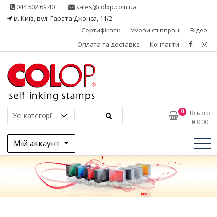
Skip
044 502 69 40
sales@colop.com.ua
to
м. Київ, вул. Гарета Джонса, 11/2
content
Сертифікати
Умови співпраці
Відео
Оплата та доставка
Контакти
КОЛОП – ексклюзивний
0
Всього
₴
0.00
представник в Україні
Мій аккаунт
одного з провідних
виробників штемпельної
продукції, австрійської