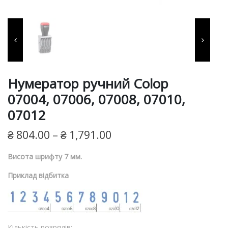
фарби, витратні матеріали
для виготовлення печаток
та штампів, продукція для
пломбування.
Нумератор ручний Colop
07004, 07006, 07008, 07010,
07012
₴
804.00
–
₴
1,791.00
Висота шрифту 7 мм.
Приклад відбитка
Кількість розрядів: