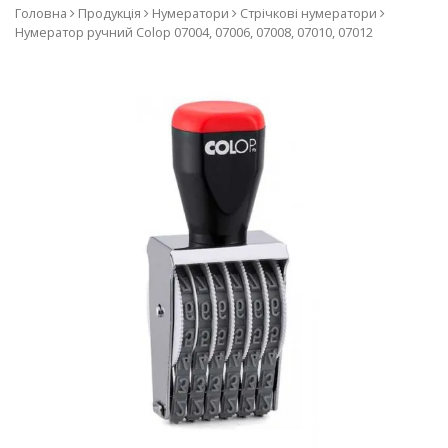
компанії COLOP, виробник
Головна
Продукція
Нумератори
Стрічкові нумератори
Нумератор ручний Colop 07004, 07006, 07008, 07010, 07012
печаток та штампів з
використанням лазерної
технології. Наш асортимент
– оснащення до печаток та
штампів, самонабірні
штампи, датери та
нумератори, штампи з
бухгалтерськими термінами,
штемпельні подушки та