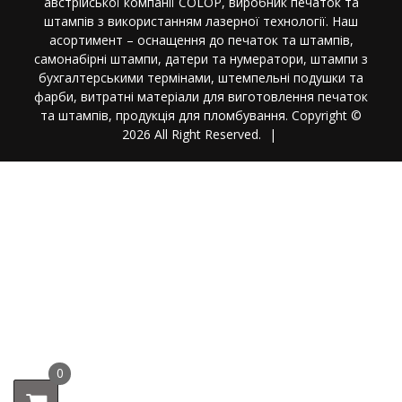
австрійської компанії COLOP, виробник печаток та
штампів з використанням лазерної технології. Наш
асортимент – оснащення до печаток та штампів,
самонабірні штампи, датери та нумератори, штампи з
бухгалтерськими термінами, штемпельні подушки та
фарби, витратні матеріали для виготовлення печаток
та штампів, продукція для пломбування. Copyright ©
2026 All Right Reserved.
|
0