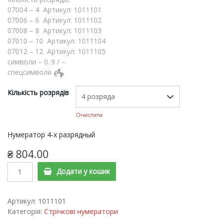
07004 – 4 Артикул: 1011101
07006 – 6 Артикул: 1011102
07008 – 8 Артикул: 1011103
07010 – 10 Артикул: 1011104
07012 – 12 Артикул: 1011105
символи – 0..9 / –
спецсимволи
Кількість розрядів
Очистити
Нумератор 4-х разрядный
₴
804.00
Нумератор
Додати у кошик
ручний
Colop
07004,
Артикул:
1011101
07006,
Категорія:
Стрічкові нумератори
07008,