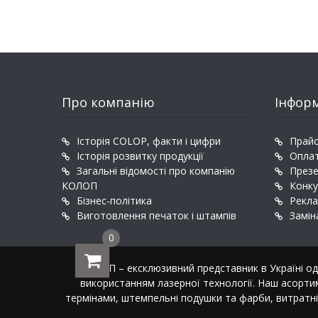
Про компанію
Інфор
Історія COLOP, факти і цифри
Прайс
Історія розвитку продукції
Оплат
Загальні відомості про компанію
Презе
КОЛОП
Конку
Бізнес-політика
Рекла
Виготовлення печаток і штампів
Замін
0
КОЛОП – ексклюзивний представник в Україні одн
використанням лазерної технології. Наш асорти
термінами, штемпельні подушки та фарби, витратні 