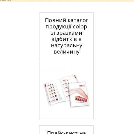
Повний каталог
продукції colop
зі зразками
відбитків в
натуральну
величину
е
Прайс-лист на