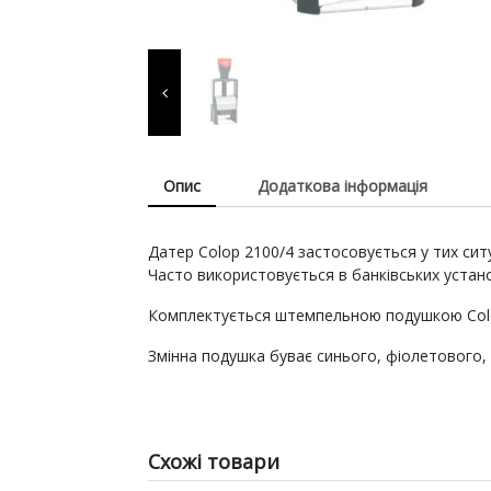
витратні матеріали для
виготовлення печаток т
штампів, продукція для
пломбування.
Опис
Додаткова інформація
Датер Colop 2100/4 застосовується у тих сит
Часто використовується в банківських устан
Комплектується штемпельною подушкою Colo
Змінна подушка буває синього, фіолетового,
Схожі товари