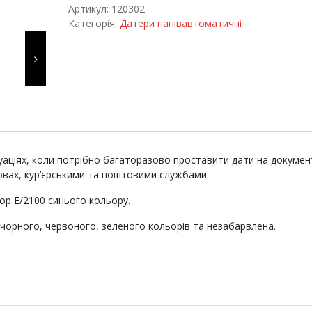
2100/4
Артикул:
120302
quantity
Категорія:
Датери напівавтоматичні
а
уаціях, коли потрібно багаторазово проставити дати на докумен
овах, кур’єрськими та поштовими службами.
p E/2100 синього кольору.
 чорного, червоного, зеленого кольорів та незабарвлена.