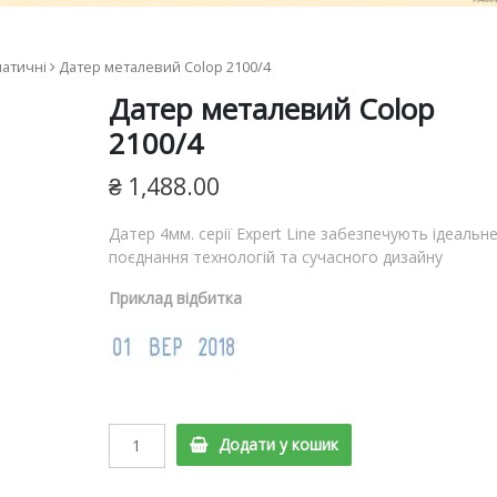
ям
атичні
Датер металевий Colop 2100/4
ш
Датер металевий Colop
я
2100/4
₴
1,488.00
Датер 4мм. серії Expert Line забезпечують ідеальн
поєднання технологій та сучасного дизайну
Приклад відбитка
Датер
Додати у кошик
металевий
Colop