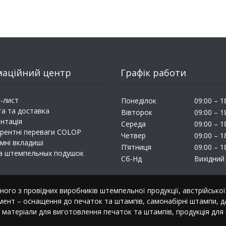
маційний центр
Графік работи
-лист
Понеділок
09:00 – 1
а та доставка
Вівторок
09:00 – 1
нтація
Середа
09:00 – 1
рентні переваги COLOP
Четвер
09:00 – 1
мні вкладиші
П’ятниця
09:00 – 1
а штемпельных подушок
Сб-Нд
Вихідний
ого з провідних виробників штемпельної продукції, австрійсько
мент – оснащення до печаток та штампів, самонабірні штампи, 
матеріали для виготовлення печаток та штампів, продукція для п