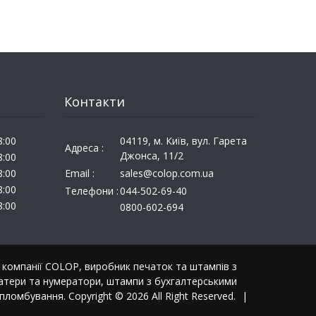
Контакти
8:00
04119, м. Київ, вул. Гарета
Адреса :
Джонса, 11/2
8:00
8:00
Email :
sales@colop.com.ua
8:00
Телефони :
044-502-69-40
8:00
0800-602-694
ї компанії COLOP, виробник печаток та штампів з
датери та нумератори, штампи з бухгалтерськими
ломбування. Copyright © 2026 All Right Reserved.
|