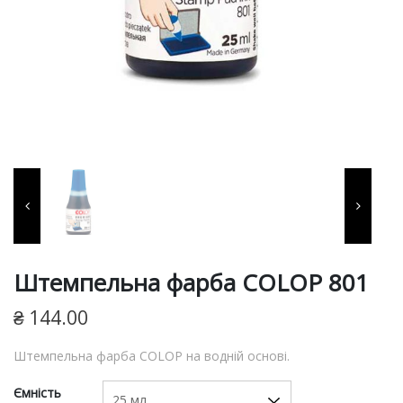
фарби, витратні матеріали
для виготовлення печаток
та штампів, продукція для
пломбування.
Штемпельна фарба COLOP 801
₴
144.00
Штемпельна фарба СOLOP на водній основі.
Ємність