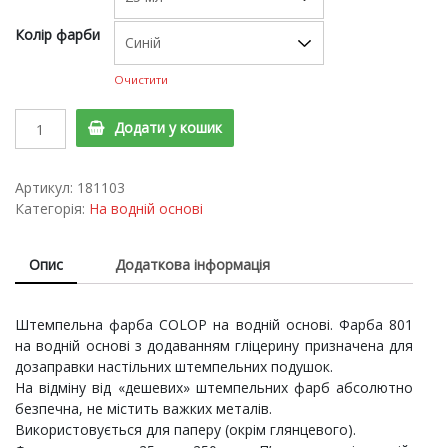
Колір фарби
Очистити
Штемпельна
Додати у кошик
фарба
COLOP 801
quantity
Артикул:
181103
Категорія:
На водній основі
Опис
Додаткова інформація
Штемпельна фарба СOLOP на водній основі. Фарба 801
на водній основі з додаванням гліцерину призначена для
дозаправки настільних штемпельних подушок.
На відміну від «дешевих» штемпельних фарб абсолютно
безпечна, не містить важких металів.
Використовується для паперу (окрім глянцевого).