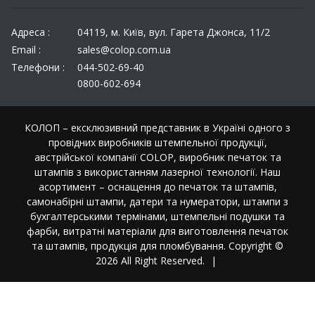
Адреса :
04119, м. Київ, вул. Гарета Джонса, 11/2
Email :
sales@colop.com.ua
Телефони :
044-502-69-40
0800-602-694
КОЛОП – ексклюзивний представник в Україні одного з
провідних виробників штемпельної продукції,
австрійської компанії COLOP, виробник печаток та
штампів з використанням лазерної технології. Наш
асортимент – оснащення до печаток та штампів,
самонабірні штампи, датери та нумератори, штампи з
бухгалтерськими термінами, штемпельні подушки та
фарби, витратні матеріали для виготовлення печаток
та штампів, продукція для пломбування. Copyright ©
2026 All Right Reserved.
|