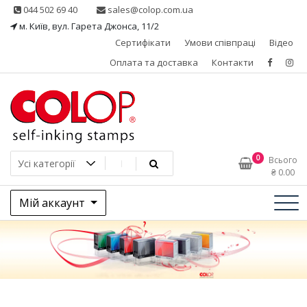
Skip
044 502 69 40
sales@colop.com.ua
to
м. Київ, вул. Гарета Джонса, 11/2
content
Сертифікати
Умови співпраці
Відео
Оплата та доставка
Контакти
КОЛОП – ексклюзивний
0
Всього
₴
0.00
представник в Україні
Мій аккаунт
одного з провідних
виробників штемпельної
продукції, австрійської