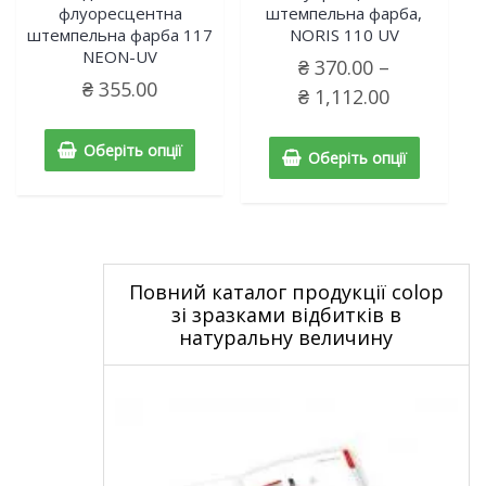
флуоресцентна
штемпельна фарба,
штемпельна фарба 117
NORIS 110 UV
NEON-UV
₴
370.00
–
₴
355.00
₴
1,112.00
Оберіть опції
Оберіть опції
Повний каталог продукції colop
зі зразками відбитків в
натуральну величину