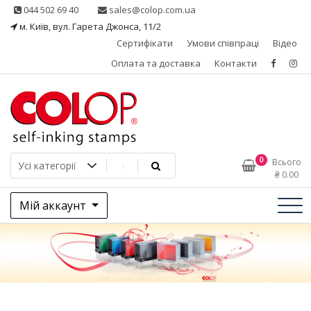
Skip
044 502 69 40
sales@colop.com.ua
to
м. Київ, вул. Гарета Джонса, 11/2
content
Сертифікати
Умови співпраці
Відео
Оплата та доставка
Контакти
КОЛОП – ексклюзивний
0
Всього
₴
0.00
представник в Україні
Мій аккаунт
одного з провідних
виробників штемпельної
продукції, австрійської