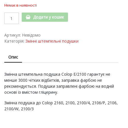
Немає в наявності
Змінна
Додати у кошик
штемпельна
подушка
Colop
Артикул:
Невідомо
E/2100
Категорія:
Змінні штемпельні подушки
quantity
Опис
Змінна штемпельна подушка Colop E/2100 гарантує не
менше 3000 чітких відбитків, заправка фарбою не
рекомендується. Подушки заправлені фарбою на водній
основі із вмістом гліцерину.
Змінна подушка до Colop 2160, 2100, 2100/4, 2106/P, 2106,
2100/W, 2100/3