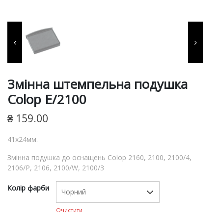
фарби, витратні матеріали
для виготовлення печаток
та штампів, продукція для
пломбування.
Змінна штемпельна подушка
Colop E/2100
₴
159.00
41х24мм.
Змінна подушка до оснащень Colop 2160, 2100, 2100/4,
2106/P, 2106, 2100/W, 2100/3
Колір фарби
Очистити