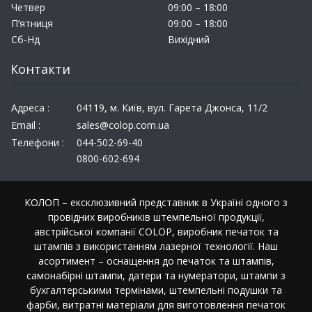
Четвер
09:00 – 18:00
П’ятниця
09:00 – 18:00
Сб-Нд
Вихідний
Контакти
Адреса :
04119, м. Київ, вул. Гарета Джонса, 11/2
Email :
sales@colop.com.ua
Телефони :
044-502-69-40
0800-602-694
КОЛОП – ексклюзивний представник в Україні одного з
провідних виробників штемпельної продукції,
австрійської компанії COLOP, виробник печаток та
штампів з використанням лазерної технології. Наш
асортимент – оснащення до печаток та штампів,
самонабірні штампи, датери та нумератори, штампи з
бухгалтерськими термінами, штемпельні подушки та
фарби, витратні матеріали для виготовлення печаток