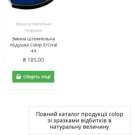
Змінні штемпельні
подушки
Змінна штемпельна
подушка Colop Е/Oval
44
₴
185.00
Оберіть опції
Повний каталог продукції colop
зі зразками відбитків в
натуральну величину