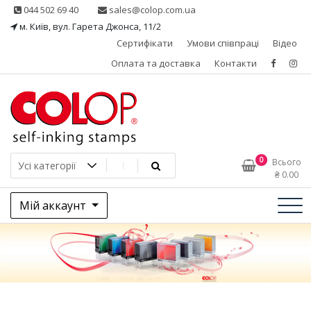
Skip
044 502 69 40
sales@colop.com.ua
to
м. Київ, вул. Гарета Джонса, 11/2
content
Сертифікати
Умови співпраці
Відео
Оплата та доставка
Контакти
КОЛОП – ексклюзивний
0
Всього
₴
0.00
представник в Україні
Мій аккаунт
одного з провідних
виробників штемпельної
продукції, австрійської