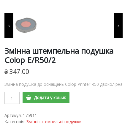
фарби, витратні матеріали
для виготовлення печаток
та штампів, продукція для
пломбування.
Змінна штемпельна подушка
Colop E/R50/2
₴
347.00
Змінна подушка до оснащень Colop Printer R50 двоколірна
Змінна
Додати у кошик
штемпельна
подушка
Colop
Артикул:
175911
E/R50/2
Категорія:
Змінні штемпельні подушки
quantity