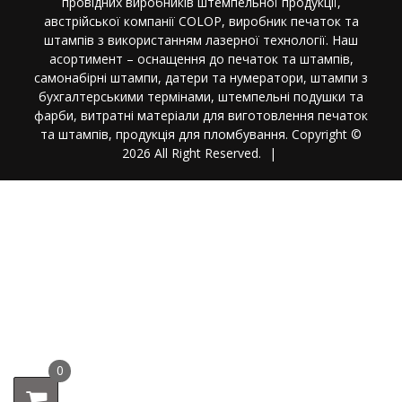
провідних виробників штемпельної продукції,
австрійської компанії COLOP, виробник печаток та
штампів з використанням лазерної технології. Наш
асортимент – оснащення до печаток та штампів,
самонабірні штампи, датери та нумератори, штампи з
бухгалтерськими термінами, штемпельні подушки та
фарби, витратні матеріали для виготовлення печаток
та штампів, продукція для пломбування. Copyright ©
2026 All Right Reserved.
|
0