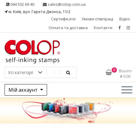
Skip
044 502 69 40
sales@colop.com.ua
to
м. Київ, вул. Гарета Джонса, 11/2
content
Сертифікати
Умови співпраці
Відео
Оплата та доставка
Контакти
КОЛОП – ексклюзивний
0
Всього
₴
0.00
представник в Україні
Мій аккаунт
одного з провідних
виробників штемпельної
продукції, австрійської