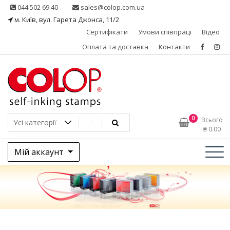
Skip
044 502 69 40
sales@colop.com.ua
to
м. Київ, вул. Гарета Джонса, 11/2
content
Сертифікати
Умови співпраці
Відео
Оплата та доставка
Контакти
КОЛОП – ексклюзивний
0
Всього
₴
0.00
представник в Україні
Мій аккаунт
одного з провідних
виробників штемпельної
продукції, австрійської