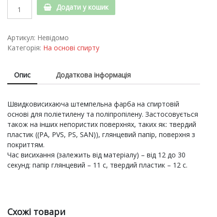
Швидковисихаюча
Додати у кошик
штемпельна
фарба,
NORIS
Артикул:
Невідомо
196
Категорія:
На основі спирту
quantity
Опис
Додаткова інформація
Швидковисихаюча штемпельна фарба на спиртовій
основі для поліетилену та поліпропілену. Застосовується
також на інших непористих поверхнях, таких як: твердий
пластик ((PA, PVS, PS, SAN)), глянцевий папір, поверхня з
покриттям.
Час висихання (залежить від матеріалу) – від 12 до 30
секунд: папір глянцевий – 11 с, твердий пластик – 12 с.
Схожі товари