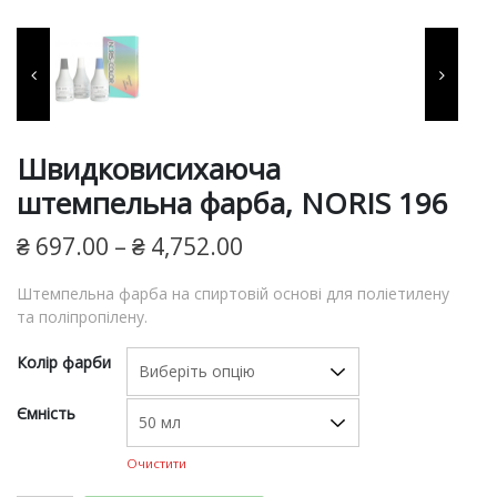
фарби, витратні матеріали
для виготовлення печаток
та штампів, продукція для
пломбування.
Швидковисихаюча
штемпельна фарба, NORIS 196
₴
697.00
–
₴
4,752.00
Штемпельна фарба на спиртовій основі для поліетилену
та поліпропілену.
Колір фарби
Ємність
Очистити