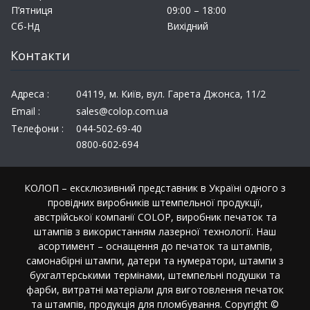
П’ятниця
09:00 – 18:00
Сб-Нд
Вихідний
Контакти
Адреса :
04119, м. Київ, вул. Гарета Джонса, 11/2
Email :
sales@colop.com.ua
Телефони :
044-502-69-40
0800-602-694
КОЛОП – ексклюзивний представник в Україні одного з
провідних виробників штемпельної продукції,
австрійської компанії COLOP, виробник печаток та
штампів з використанням лазерної технології. Наш
асортимент – оснащення до печаток та штампів,
самонабірні штампи, датери та нумератори, штампи з
бухгалтерськими термінами, штемпельні подушки та
фарби, витратні матеріали для виготовлення печаток
та штампів, продукція для пломбування. Copyright ©