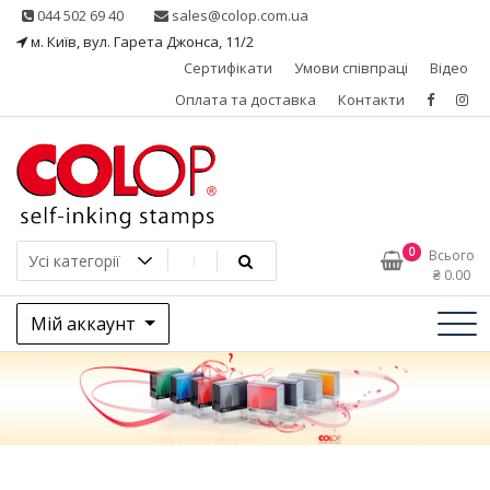
Skip
044 502 69 40
sales@colop.com.ua
to
м. Київ, вул. Гарета Джонса, 11/2
content
Сертифікати
Умови співпраці
Відео
Оплата та доставка
Контакти
КОЛОП – ексклюзивний
0
Всього
₴
0.00
представник в Україні
Мій аккаунт
одного з провідних
виробників штемпельної
продукції, австрійської