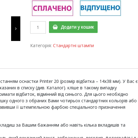
а
Printer
Додати у кошик
20
Cтандартний
штамп
Категорія:
Стандартні штампи
"Копія
вірна
згідно
з
оригіналом"
анням оснастки Printer 20 (розмір відбитка – 14х38 мм). У Вас є
quantity
азаних в списку (див. Каталог). кліше в такому випадку
мати відбиток, відмінний від синього. Для цього необхідно
шку одного з обраних Вами чотирьох стандартних кольорів або
равивши її штемпельною фарбою спеціального призначення
кладиш за Вашим бажанням або навіть кілька вкладишів та
дь-який рекламний текст, зображення, логотип, фотографія і т.