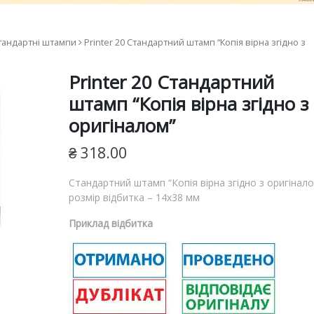
ям
тандартні штампи
Printer 20 Cтандартний штамп “Копія вірна згідно з
ш
я
Printer 20 Cтандартний
штамп “Копія вірна згідно з
оригіналом”
₴
318.00
Cтандартний штамп “Копія вірна згідно з оригінал
розмір відбитка – 14х38 мм
Приклад відбитка