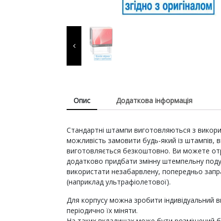
витратні матеріали для
виготовлення печаток т
штампів, продукція для
пломбування.
Опис
Додаткова інформація
Стандартні штампи виготовляються з використ
можливість замовити будь-який із штампів, вк
виготовляється безкоштовно. Ви можете отри
додатково придбати змінну штемпельну поду
використати незабарвлену, попередньо зап
(наприклад ультрафіолетової).
Для корпусу можна зробити індивідуальний в
періодично їх міняти.
На таких вкладишах може бути розміщений бу