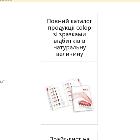
Повний каталог
продукції colop
зі зразками
відбитків в
натуральну
величину
ом”
Прайс-лист на