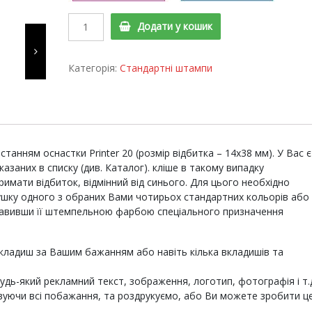
Printer
Додати у кошик
20
а
Cтандартний
штамп
Категорія:
Стандартні штампи
"ВІДМОВЛЕНО"
quantity
анням оснастки Printer 20 (розмір відбитка – 14х38 мм). У Вас є
азаних в списку (див. Каталог). кліше в такому випадку
мати відбиток, відмінний від синього. Для цього необхідно
шку одного з обраних Вами чотирьох стандартних кольорів або
равивши її штемпельною фарбою спеціального призначення
кладиш за Вашим бажанням або навіть кілька вкладишів та
дь-який рекламний текст, зображення, логотип, фотографія і т.
вуючи всі побажання, та роздрукуємо, або Ви можете зробити ц