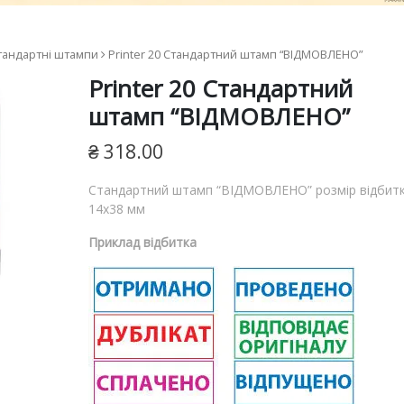
ям
тандартні штампи
Printer 20 Cтандартний штамп “ВІДМОВЛЕНО”
ш
Printer 20 Cтандартний
я
штамп “ВІДМОВЛЕНО”
₴
318.00
Cтандартний штамп “ВІДМОВЛЕНО” розмір відбитк
14х38 мм
Приклад відбитка