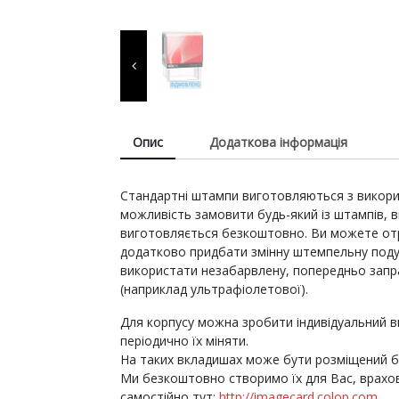
витратні матеріали для
виготовлення печаток т
штампів, продукція для
пломбування.
Опис
Додаткова інформація
Стандартні штампи виготовляються з використ
можливість замовити будь-який із штампів, вк
виготовляється безкоштовно. Ви можете отри
додатково придбати змінну штемпельну поду
використати незабарвлену, попередньо зап
(наприклад ультрафіолетової).
Для корпусу можна зробити індивідуальний в
періодично їх міняти.
На таких вкладишах може бути розміщений бу
Ми безкоштовно створимо їх для Вас, врахо
самостійно тут:
http://imagecard.colop.com