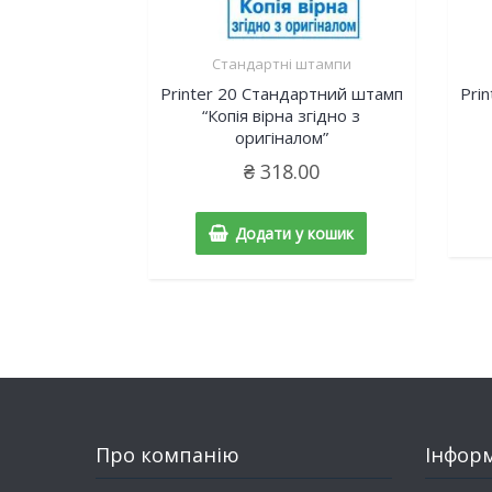
Стандартні штампи
Printer 20 Cтандартний штамп
Pri
“Копія вірна згідно з
оригіналом”
₴
318.00
Додати у кошик
Про компанію
Інфор