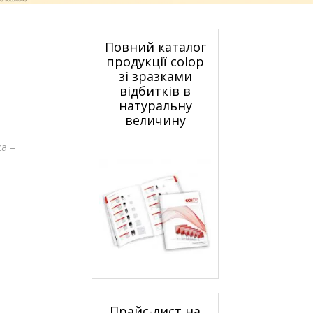
Повний каталог
продукції colop
зі зразками
відбитків в
натуральну
величину
а –
Прайс-лист на