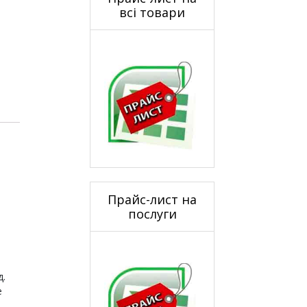
всі товари
Прайс-лист на
послуги
д.
е