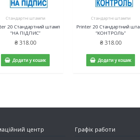
Стандартні штампи
Стандартні штампи
nter 20 Cтандартний штамп
Printer 20 Cтандартний шт
“НА ПІДПИС”
“КОНТРОЛЬ”
₴
318.00
₴
318.00
Додати у кошик
Додати у кошик
маційний центр
Графік работи