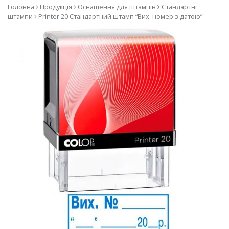
компанії COLOP, виробник
Головна
Продукція
Оснащення для штампів
Стандартні
штампи
Printer 20 Cтандартний штамп “Вих. номер з датою”
печаток та штампів з
використанням лазерної
технології. Наш асортимент
– оснащення до печаток та
штампів, самонабірні
штампи, датери та
нумератори, штампи з
бухгалтерськими термінами,
штемпельні подушки та