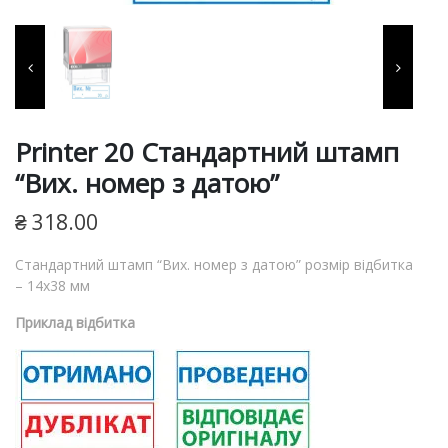
фарби, витратні матеріали
для виготовлення печаток
та штампів, продукція для
пломбування.
Printer 20 Cтандартний штамп
“Вих. номер з датою”
₴
318.00
Cтандартний штамп “Вих. номер з датою” розмір відбитка
– 14х38 мм
Приклад відбитка