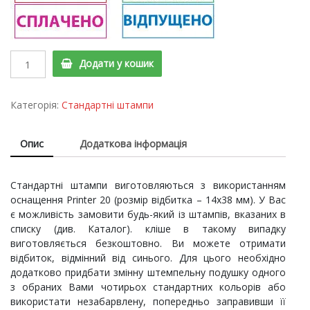
Printer
Додати у кошик
20
Cтандартний
штамп
Категорія:
Стандартні штампи
"Вих.
номер
Опис
Додаткова інформація
з
датою"
quantity
Стандартні штампи виготовляються з використанням
оснащення Printer 20 (розмір відбитка – 14х38 мм). У Вас
є можливість замовити будь-який із штампів, вказаних в
списку (див. Каталог). кліше в такому випадку
виготовляється безкоштовно. Ви можете отримати
відбиток, відмінний від синього. Для цього необхідно
додатково придбати змінну штемпельну подушку одного
з обраних Вами чотирьох стандартних кольорів або
використати незабарвлену, попередньо заправивши її