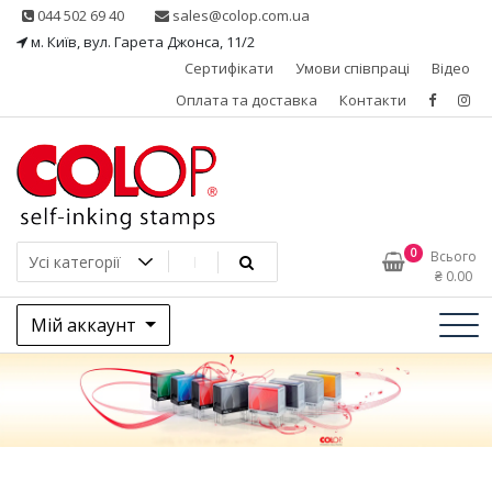
Skip
044 502 69 40
sales@colop.com.ua
to
м. Київ, вул. Гарета Джонса, 11/2
content
Сертифікати
Умови співпраці
Відео
Оплата та доставка
Контакти
КОЛОП – ексклюзивний
0
Всього
₴
0.00
представник в Україні
Мій аккаунт
одного з провідних
виробників штемпельної
продукції, австрійської