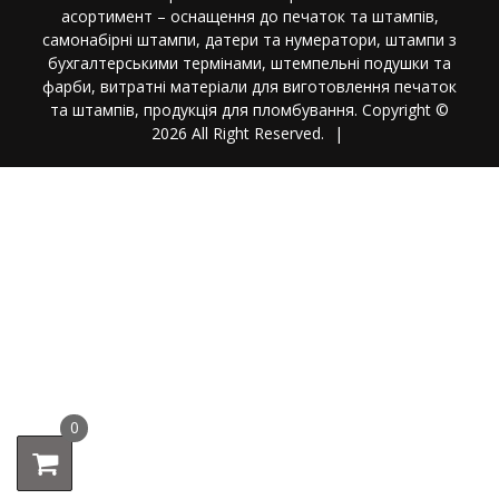
асортимент – оснащення до печаток та штампів,
самонабірні штампи, датери та нумератори, штампи з
бухгалтерськими термінами, штемпельні подушки та
фарби, витратні матеріали для виготовлення печаток
та штампів, продукція для пломбування. Copyright ©
2026 All Right Reserved.
|
0