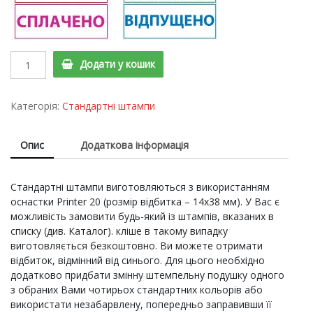
Printer
Додати у кошик
20
Cтандартний
штамп
Категорія:
Стандартні штампи
"ОПЛАЧЕНО
з
Опис
Додаткова інформація
датою"
quantity
Стандартні штампи виготовляються з використанням
оснастки Printer 20 (розмір відбитка – 14х38 мм). У Вас є
можливість замовити будь-який із штампів, вказаних в
списку (див. Каталог). кліше в такому випадку
виготовляється безкоштовно. Ви можете отримати
відбиток, відмінний від синього. Для цього необхідно
додатково придбати змінну штемпельну подушку одного
з обраних Вами чотирьох стандартних кольорів або
використати незабарвлену, попередньо заправивши її