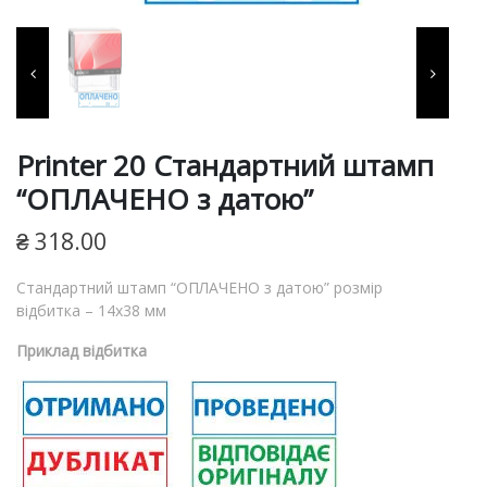
фарби, витратні матеріали
для виготовлення печаток
та штампів, продукція для
пломбування.
Printer 20 Cтандартний штамп
“ОПЛАЧЕНО з датою”
₴
318.00
Cтандартний штамп “ОПЛАЧЕНО з датою” розмір
відбитка – 14х38 мм
Приклад відбитка