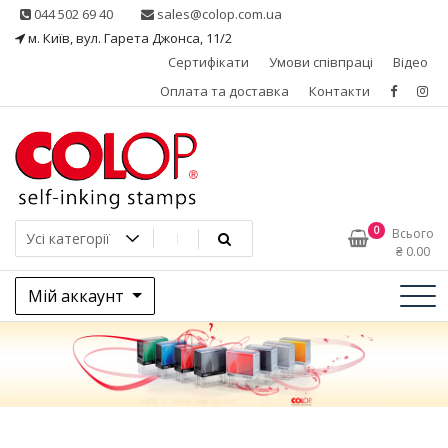
Skip
044 502 69 40
sales@colop.com.ua
to
м. Київ, вул. Гарета Джонса, 11/2
content
Сертифікати
Умови співпраці
Відео
Оплата та доставка
Контакти
КОЛОП – ексклюзивний
0
Всього
₴
0.00
представник в Україні
Мій аккаунт
одного з провідних
виробників штемпельної
продукції, австрійської