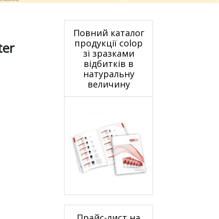
Повний каталог
продукції colop
ter
зі зразками
відбитків в
натуральну
величину
Прайс-лист на