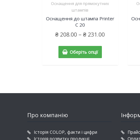
Оснащення для прямокутних
О
штампів
Оснащення до штампа Printer
Осн
C 20
₴
208.00
–
₴
231.00
Оберіть опції
Про компанію
Інфор
Історія COLOP, факти і цифри
Прайс
Історія розвитку продукції
Оплат