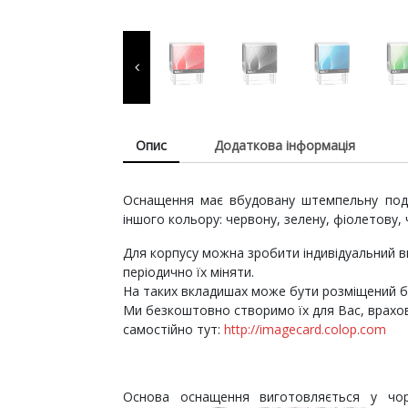
витратні матеріали для
виготовлення печаток т
штампів, продукція для
пломбування.
Опис
Додаткова інформація
Оснащення має вбудовану штемпельну поду
іншого кольору: червону, зелену, фіолетову,
Для корпусу можна зробити індивідуальний в
періодично їх міняти.
На таких вкладишах може бути розміщений бу
Ми безкоштовно створимо їх для Вас, врахо
самостійно тут:
http://imagecard.colop.com
Основа оснащення виготовляється у чор