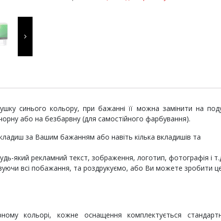
quantity
а
шку синього кольору, при бажанні її можна замінити на под
 чорну або на безбарвну (для самостійного фарбування).
кладиш за Вашим бажанням або навіть кілька вкладишів та
дь-який рекламний текст, зображення, логотип, фотографія і т.
вуючи всі побажання, та роздрукуємо, або Ви можете зробити ц
ному кольорі, кожне оснащення комплектується стандарт