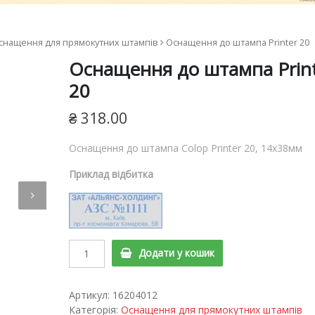
ям
снащення для прямокутних штампів
Оснащення до штампа Printer 20
ш
Оснащення до штампа Prin
я
20
₴
318.00
Оснащення до штампа Colop Printer 20, 14х38мм
Приклад відбитка
Оснащення
Додати у кошик
до
штампа
Printer
Артикул:
16204012
20
Категорія:
Оснащення для прямокутних штампів