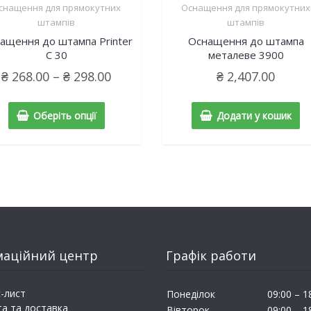
снащення для прямокутних
Оснащення для прямокутних
штампів
штампів
ащення до штампа Printer
Оснащення до штампа
C 30
металеве 3900
₴
268.00
–
₴
298.00
₴
2,407.00
Оберіть опції
Додати у кошик
маційний центр
Графік работи
-лист
Понеділок
09:00 – 1
а та доставка
Вівторок
09:00 – 1