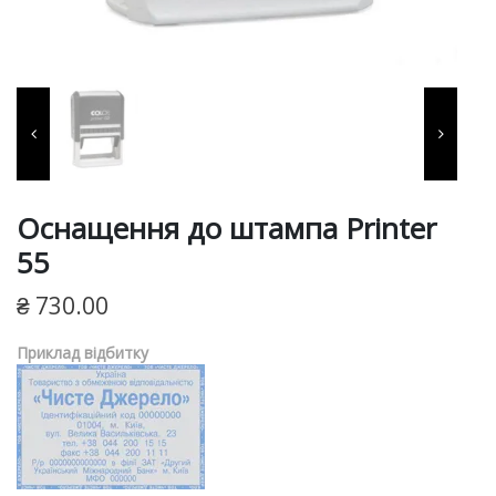
фарби, витратні матеріали
для виготовлення печаток
та штампів, продукція для
пломбування.
Оснащення до штампа Printer
55
₴
730.00
Приклад відбитку