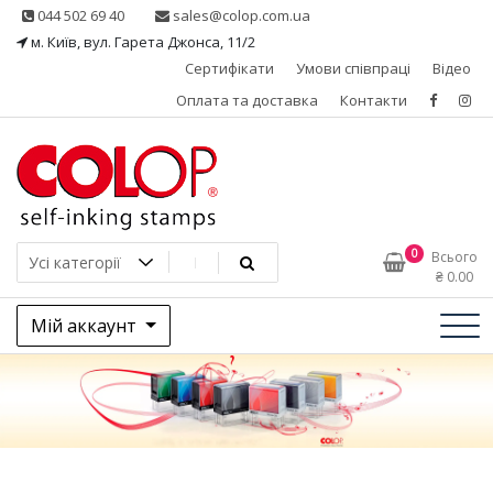
Skip
044 502 69 40
sales@colop.com.ua
to
м. Київ, вул. Гарета Джонса, 11/2
content
Сертифікати
Умови співпраці
Відео
Оплата та доставка
Контакти
КОЛОП – ексклюзивний
0
Всього
₴
0.00
представник в Україні
Мій аккаунт
одного з провідних
виробників штемпельної
продукції, австрійської