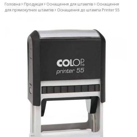
компанії COLOP, виробник
Головна
Продукція
Оснащення для штампів
Оснащення
для прямокутних штампів
Оснащення до штампа Printer 55
печаток та штампів з
використанням лазерної
технології. Наш асортимент
– оснащення до печаток та
штампів, самонабірні
штампи, датери та
нумератори, штампи з
бухгалтерськими термінами,
штемпельні подушки та