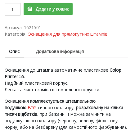
Оснащення
Додати у кошик
до
штампа
Printer
Артикул:
1621501
55
Категорія:
Оснащення для прямокутних штампів
quantity
Опис
Додаткова інформація
Оснащення до штампа автоматичне пластикове
Colop
Printer 55.
Надійний пластиковий корпус.
Легка та чиста заміна штемпельної подушки.
Оснащення
комплектується штемпельною
подушкою
E/55
синього кольору,
розраховану на кілька
тисяч відбитків
, при бажанні її можна замінити на
подушку іншого кольору (червону, зелену, фіолетову,
чорну) або на безбарвну (для самостійного фарбування).