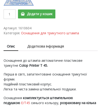
Оснащення
Додати у кошик
до
штампа
Printer
Артикул:
1610604
T45
Категорія:
Оснащення для трикутного штампа
quantity
Опис
Додаткова інформація
Оснащення до штампа автоматичне пластикове
трикутне
Colop Printer T 45.
Перша в світі, запатентоване оснащення трикутної
форми.
Надійний пластиковий корпус.
Легка та чиста заміна штемпельної подушки.
Оснащення
комплектується штемпельною
подушкою
E/T45
синього кольору,
розраховану на кілька