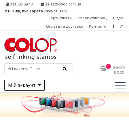
Skip
044 502 69 40
sales@colop.com.ua
to
м. Київ, вул. Гарета Джонса, 11/2
content
Сертифікати
Умови співпраці
Відео
Оплата та доставка
Контакти
КОЛОП – ексклюзивний
0
Всього
₴
0.00
представник в Україні
Мій аккаунт
одного з провідних
виробників штемпельної
продукції, австрійської