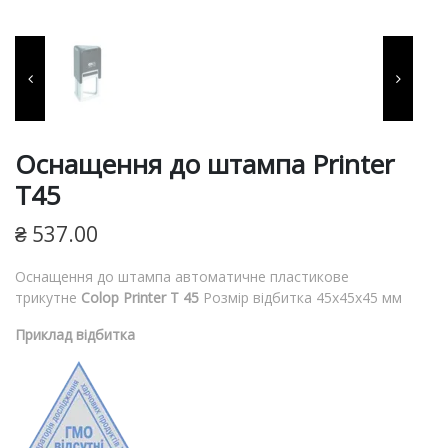
фарби, витратні матеріали
для виготовлення печаток
та штампів, продукція для
пломбування.
Оснащення до штампа Printer
T45
₴
537.00
Оснащення до штампа автоматичне пластикове
трикутне
Colop Printer T 45
Розмір відбитка 45х45х45 мм
Приклад відбитка