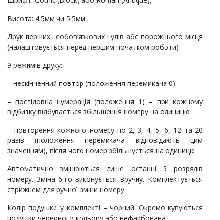
Шрифт: Gothic (Block) або Roman (Antique),
Висота: 4.5мм чи 5.5мм
Друк перших необов’язкових нулів або порожнього місця
(налаштовується перед першим початком роботи)
9 режимів друку:
– нескінченний повтор (положення перемикача 0)
– послідовна нумерація (положення 1) – при кожному
відбитку відбувається збільшення номеру на одиницю
– повторення кожного номеру по 2, 3, 4, 5, 6, 12 та 20
разів (положення перемикача відповідають цим
значенням), після чого номер збільшується на одиницю
Автоматично змінюються лише останні 5 розрядів
номеру. Зміна 6-го виконується вручну. Комплектується
стрижнем для ручної зміни номеру.
Колір подушки у комплекті – чорний. Окремо купуються
подушки червоного кольору або нефарбована.