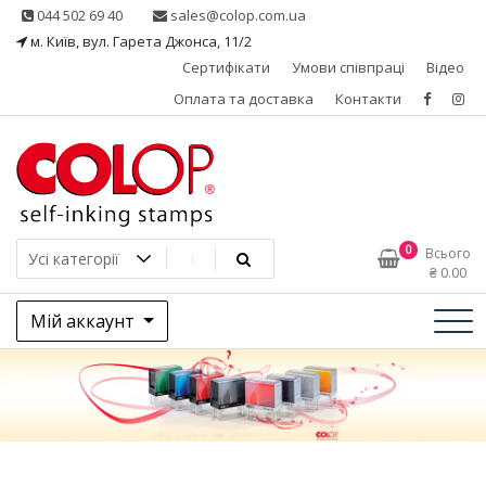
Skip
044 502 69 40
sales@colop.com.ua
to
м. Київ, вул. Гарета Джонса, 11/2
content
Сертифікати
Умови співпраці
Відео
Оплата та доставка
Контакти
КОЛОП – ексклюзивний
0
Всього
₴
0.00
представник в Україні
Мій аккаунт
одного з провідних
виробників штемпельної
продукції, австрійської