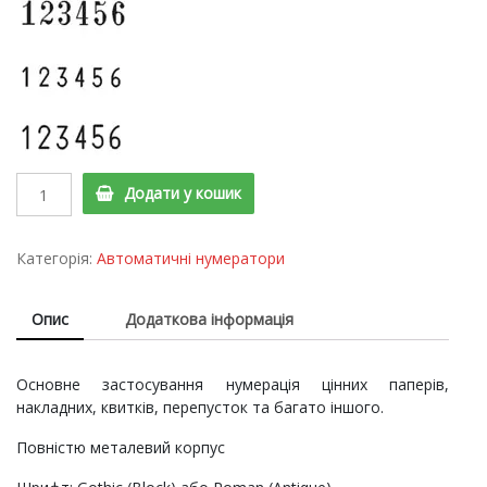
Нумератор
Додати у кошик
автоматичний,
металевий
Reiner
Категорія:
Автоматичні нумератори
B6/6
quantity
Опис
Додаткова інформація
Основне застосування нумерація цінних паперів,
накладних, квитків, перепусток та багато іншого.
Повністю металевий корпус