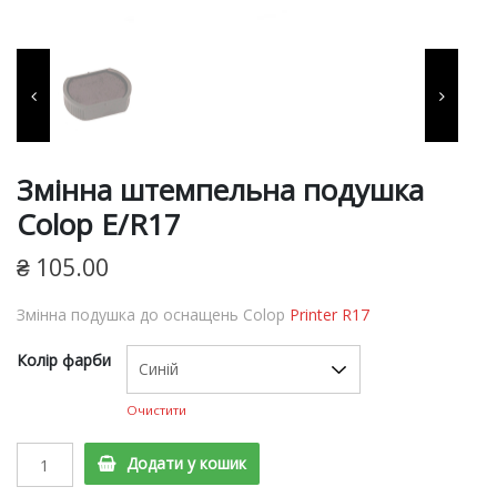
фарби, витратні матеріали
для виготовлення печаток
та штампів, продукція для
пломбування.
Змінна штемпельна подушка
Colop Е/R17
₴
105.00
Змінна подушка до оснащень Colop
Printer R17
Колір фарби
Очистити
Змінна
Додати у кошик
штемпельна