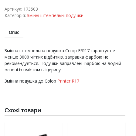
подушка
Colop
Артикул:
173503
Е/R17
Категорія:
Змінні штемпельні подушки
quantity
Опис
Змінна штемпельна подушка Colop E/R17 гарантує не
менше 3000 чітких відбитків, заправка фарбою не
рекомендується. Подушки заправлені фарбою на водній
основі із вмістом гліцерину.
Змінна подушка до Colop
Printer R17
Схожі товари