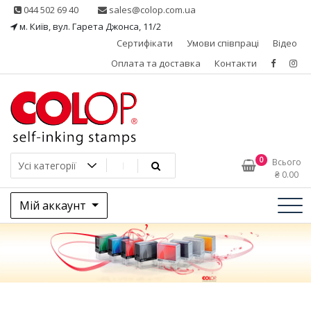
Skip
044 502 69 40
sales@colop.com.ua
to
м. Київ, вул. Гарета Джонса, 11/2
content
Сертифікати
Умови співпраці
Відео
Оплата та доставка
Контакти
КОЛОП – ексклюзивний
0
Всього
₴
0.00
представник в Україні
Мій аккаунт
одного з провідних
виробників штемпельної
продукції, австрійської