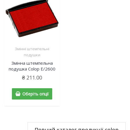
Змінні штемпельні
подушки
Змінна штемпельна
подушка Colop E/2600
₴
211.00
Оберіть опції
Повний каталог продукції colop