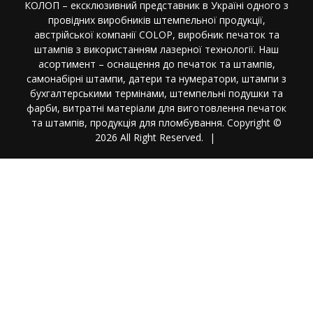
КОЛОП – ексклюзивний представник в Україні одного з
провідних виробників штемпельної продукції,
австрійської компанії COLOP, виробник печаток та
штампів з використанням лазерної технології. Наш
асортимент – оснащення до печаток та штампів,
самонабірні штампи, датери та нумератори, штампи з
бухгалтерськими термінами, штемпельні подушки та
фарби, витратні матеріали для виготовлення печаток
та штампів, продукція для пломбування. Copyright ©
2026 All Right Reserved.
|