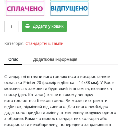
Printer
Додати у кошик
20
Cтандартный
штамп
Категорія:
Стандартні штампи
"ОТРИМАНО"
quantity
Опис
Додаткова інформація
Стандартні штампи виготовляються з використанням
оснастки Printer 20 (розмір відбитка – 14х38 мм). У Вас є
можливість замовити будь-який із штампів, вказаних в
списку (див. Каталог). кліше в такому випадку
виготовляється безкоштовно. Ви можете отримати
відбиток, відмінний від синього. Для цього необхідно
додатково придбати змінну штемпельну подушку одного
з обраних Вами чотирьох стандартних кольорів або
використати незабарвлену, попередньо заправивши її