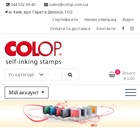
Skip
044 502 69 40
sales@colop.com.ua
to
м. Київ, вул. Гарета Джонса, 11/2
content
Сертифікати
Умови співпраці
Відео
Оплата та доставка
Контакти
КОЛОП – ексклюзивний
0
Всього
₴
0.00
представник в Україні
Мій аккаунт
одного з провідних
виробників штемпельної
продукції, австрійської